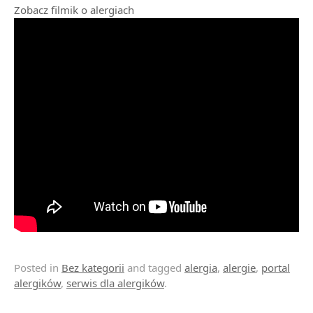
Zobacz filmik o alergiach
Posted in
Bez kategorii
and tagged
alergia
,
alergie
,
portal
alergików
,
serwis dla alergików
.