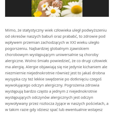
Mimo, że statystyczny wiek człowieka uległ podwyższeniu
od okresów naszych babuń oraz prababć, to zdrowie pod
wpływem przemian zachodzących w XXI wieku uległo
pogorszeniu. Najbardziej globalnym zjawiskiem
chorobowym występującym uniwersalnie są choroby
alergiczne. Wolno śmiało powiedzieć, że co drugi człowiek
ma alergię. Alergie objawiają się nie jedynie kichaniem ale
niezmiernie niejednokrotnie również jest to jakaś drobna
wysypka czy też lekkie swędzenie po dotknięciu czegoś
wywołującego odczyn alergiczny. Pogrożenia zdrowia
występują bardzo często a jednym z niejednokrotnie
występujących odczynów alergicznych jest odczyn
wywoływany przez roztocza żyjące w naszych pościelach, a
w takim razie gdy idziesz spać lub ewentualnie wstajesz