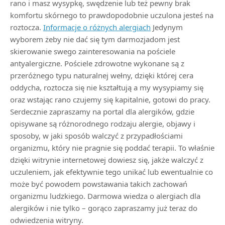
rano i masz wysypkę, swędzenie lub też pewny brak
komfortu skórnego to prawdopodobnie uczulona jesteś na
roztocza.
Informacje o różnych alergiach
Jedynym
wyborem żeby nie dać się tym darmozjadom jest
skierowanie swego zainteresowania na pościele
antyalergiczne. Pościele zdrowotne wykonane są z
przeróżnego typu naturalnej wełny, dzięki której cera
oddycha, roztocza się nie kształtują a my wysypiamy się
oraz wstając rano czujemy się kapitalnie, gotowi do pracy.
Serdecznie zapraszamy na portal dla alergików, gdzie
opisywane są różnorodnego rodzaju alergie, objawy i
sposoby, w jaki sposób walczyć z przypadłościami
organizmu, który nie pragnie się poddać terapii. To właśnie
dzięki witrynie internetowej dowiesz się, jakże walczyć z
uczuleniem, jak efektywnie tego unikać lub ewentualnie co
może być powodem powstawania takich zachowań
organizmu ludzkiego. Darmowa wiedza o alergiach dla
alergików i nie tylko – gorąco zapraszamy już teraz do
odwiedzenia witryny.