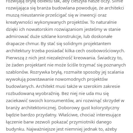
rozwijają bryłę obiektu tak, aby cieszyła nasze oczy. Silnie
rozwijająca się branża budowlana powoduje, że architekci
muszą nieustannie prześcigać się w inwencji oraz
kreatywności wykonywanych projektów. To naturalnie
dzięki ich nowatorskim rozwiązaniom jesteśmy w stanie
admirować duże szklane konstrukcje, lub doskonałe
drapacze chmur. By stać się solidnym projektantem
architektury trzeba posiadać kilka cech osobowościowych.
Pierwszą z nich jest niezależność kreowania. Świadczy to,
że żaden projektant nie może ściśle trzymać się poznanych
szablonów. Rozrywka bryłą, rozmaite sposoby jej scalania
wywołują powstawanie nowomodnych projektów
budowlanych. Architekt musi także w szerokim zakresie
rozbudowaną wyobraźnię. Bez niej nie uda mu się
zaciekawić swoich konsumentów, ani rozwinąć skrzydeł w
branży architektonicznej. Doborowy gust kolorystyczny
będzie bardzo przydatny. Właściwe, chociaż interesujące
łączenie barw zezwoli pokazać przymiotniki danego
budynku. Najważniejsze jest niemniej jednak to, ażeby