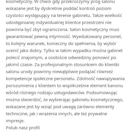
kosmetyczny. W chwili gdy przekroczymy próg salonu
wskazane jest by dyskretnie poddać kontroli poziom
czystości występujący na terenie gabinetu. Także wielkość
udostępnianej indywidualnej klientce przestrzeni nie
powinna być zbyt ograniczona. Salon kosmetyczny musi
gwarantować pewną intymność. Wyedukowany personel,
to kolejny warunek, konieczny do spełnienia, by wybór
ocenić jako dobry. Tylko w takim wypadku można gabinet
polecić znajomym, a osobiście odwiedziny ponowić po
jakimś czasie. Za profesjonalnym stosunkiem do klientki
salonu urody powinny niewątpliwie podążać również
kompetencje społeczne personelu. Zdolność nawiązywania
porozumienia z klientem to współcześnie element kanonu
wśród różnego rodzaju usługodawców. Podsumowując
można stwierdzić, że wybierając gabinetu kosmetycznego,
wskazane jest by wziąć pod uwagę zarówno elementy
techniczne, jak i wrażenia innych, ale też prywatne
impresje.
Polub nasz profil